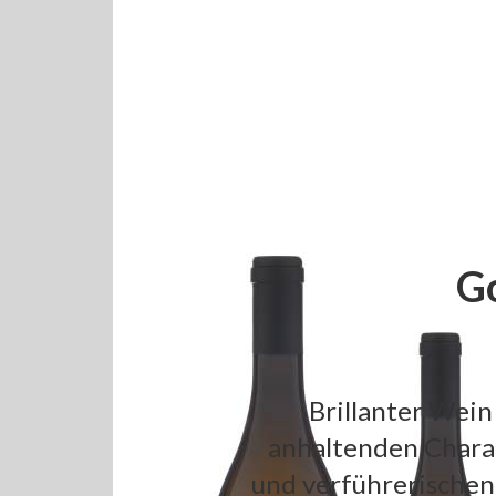
G
Brillanter Wein
anhaltenden Charak
und verführerischen 