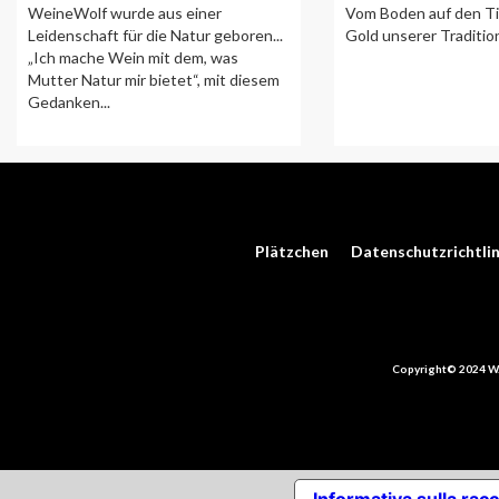
WeineWolf wurde aus einer
Vom Boden auf den Ti
Leidenschaft für die Natur geboren...
Gold unserer Traditio
„Ich mache Wein mit dem, was
Mutter Natur mir bietet“, mit diesem
Gedanken...
Plätzchen
Datenschutzrichtlin
Copyright© 2024 W.L