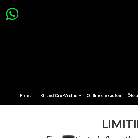
Firma
Grand Cru-Weine
Online einkaufen
Öle u
LIMIT